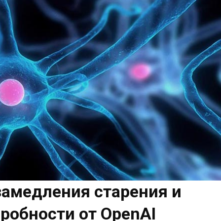
замедления старения и
робности от OpenAI