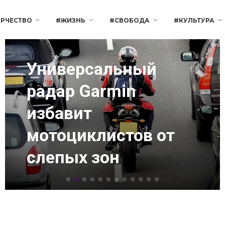
РЧЕСТВО
#ЖИЗНЬ
#СВОБОДА
#КУЛЬТУРА
Универсальный
радар Garmin
избавит
мотоциклистов от
слепых зон