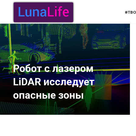
Перейти
к
#ТВО
содержанию
Робот с лазером
LiDAR исследует
опасные зоны