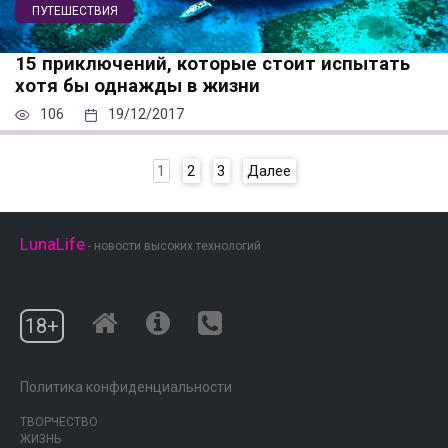
ПУТЕШЕСТВИЯ
15 приключений, которые стоит испытать
хотя бы однажды в жизни
106
19/12/2017
Пагинация
1
2
3
Далее
записей
LunaLife
- новости высоких технологий
18+
Политика конфиденциальности
ТВОРЧЕСТВО
ЖИЗНЬ