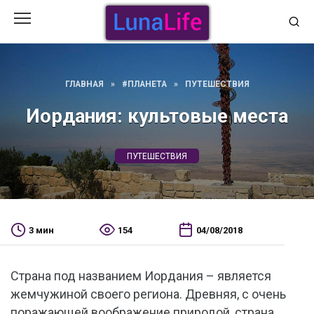
Перейти
к
содержанию
ГЛАВНАЯ
»
#ПЛАНЕТА
»
ПУТЕШЕСТВИЯ
Иордания: культовые места
ПУТЕШЕСТВИЯ
3 мин
154
04/08/2018
Страна под названием Иордания – является
жемчужиной своего региона. Древняя, с очень
поражающей воображение природой, страна