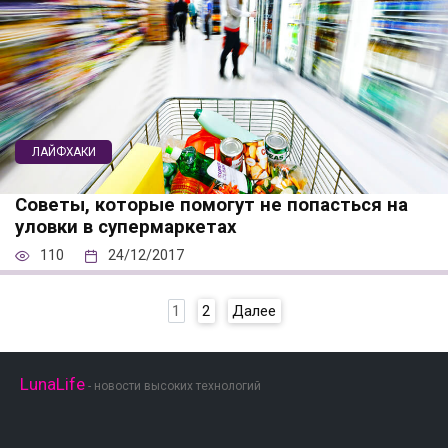
ЛАЙФХАКИ
Советы, которые помогут не попасться на
уловки в супермаркетах
110
24/12/2017
Пагинация
1
2
Далее
записей
LunaLife
- новости высоких технологий