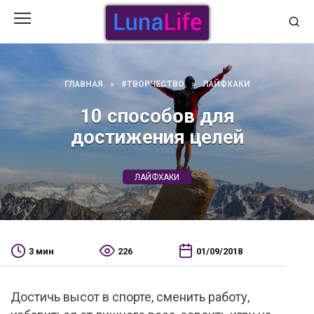
Перейти
к
содержанию
ГЛАВНАЯ
»
#ТВОРЧЕСТВО
»
ЛАЙФХАКИ
10 способов для
достижения целей
ЛАЙФХАКИ
3 мин
226
01/09/2018
Достичь высот в спорте, сменить работу,