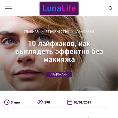
Перейти
к
содержанию
ГЛАВНАЯ
»
#ТВОРЧЕСТВО
»
ЛАЙФХАКИ
10 лайфхаков, как
выглядеть эффектно без
макияжа
ЛАЙФХАКИ
3 мин
298
02/01/2019