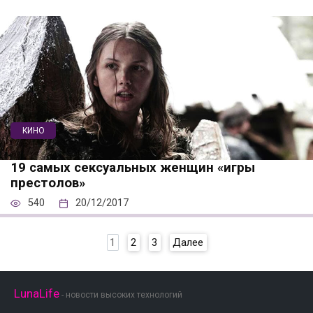
КИНО
19 самых сексуальных женщин «игры
престолов»
540
20/12/2017
Пагинация
1
2
3
Далее
записей
LunaLife
- новости высоких технологий