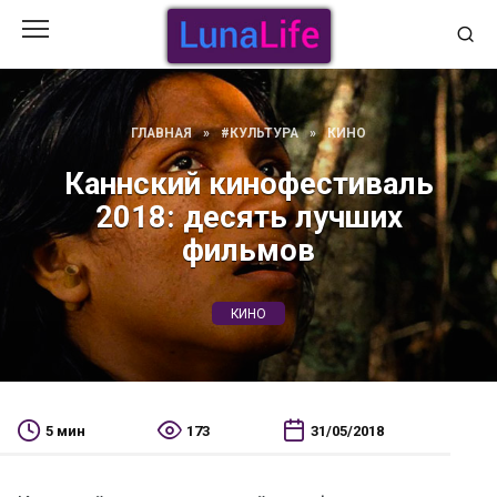
Перейти
к
содержанию
ГЛАВНАЯ
»
#КУЛЬТУРА
»
КИНО
Каннский кинофестиваль
2018: десять лучших
фильмов
КИНО
5 мин
173
31/05/2018