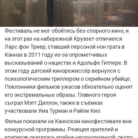
Фестиваль не мог обойтись без спорного кино, и
на этот раз на набережной Круазет отличился
Ларс фон Триер, ставший персоной нон грата в
Каннах в 2011 году из-за опрометчивых
высказываний о нацистах и Адольфе Гитлере. В
этом году датский кинорежиссёр вернулся с
психологическим триллером о серийном убийце.
Поклонники фильмов ужасов обязательно оценят
его экстремальные образы. Главного героя
сыграл Мэтт Диллон, также в съёмках
участвовали Ума Турман и Райли Кио.
Фильм показали на Каннском кинофестивале вне
конкурсной программы. Реакция зрителей и
критиков оказалась крайне неоднозначной: около