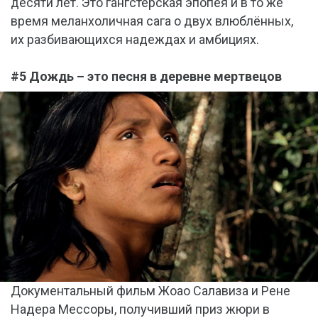
десяти лет. Это гангстерская эпопея и в то же
время меланхоличная сага о двух влюблённых,
их разбивающихся надеждах и амбициях.
#5 Дождь – это песня в деревне мертвецов
Документальный фильм Жоао Салавиза и Рене
Надера Мессоры, получивший приз жюри в