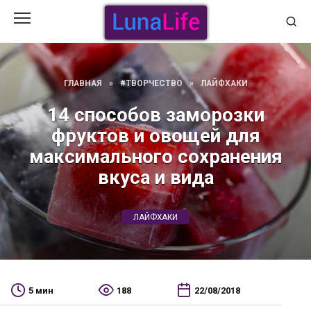
Перейти
к
содержанию
ГЛАВНАЯ
»
#ТВОРЧЕСТВО
»
ЛАЙФХАКИ
14 способов заморозки
фруктов и овощей для
максимального сохранения
вкуса и вида
ЛАЙФХАКИ
5 мин
188
22/08/2018