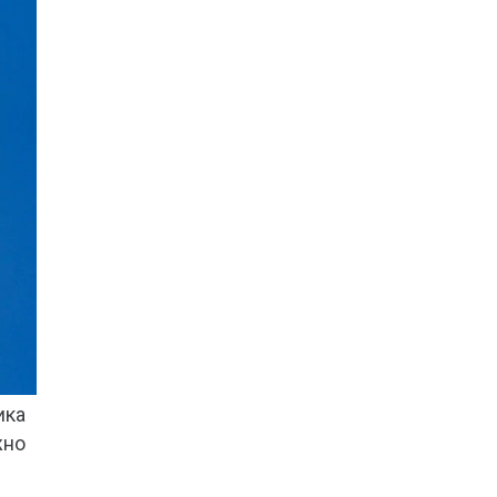
ика
жно