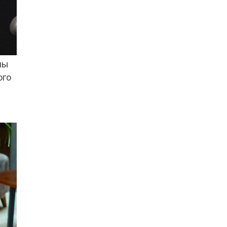
ны
ого