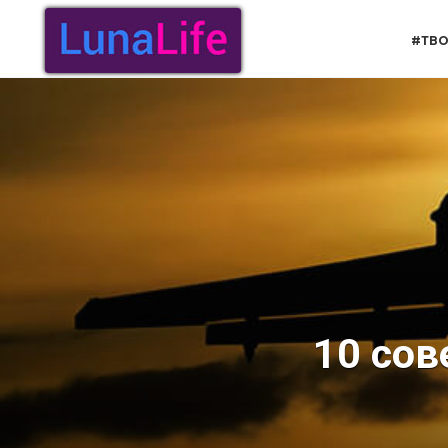
Перейти
к
#ТВО
содержанию
10 сов