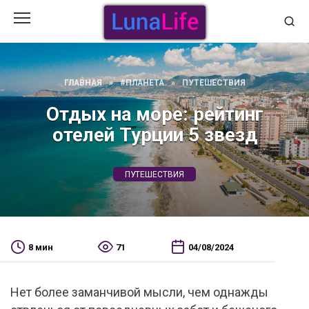
Перейти
к
содержанию
ГЛАВНАЯ
»
#ПЛАНЕТА
»
ПУТЕШЕСТВИЯ
Отдых на море: рейтинг
отелей Турции 5 звезд
ПУТЕШЕСТВИЯ
8 мин
71
04/08/2024
Нет более заманчивой мысли, чем однажды