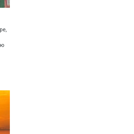
ре,
и
ую