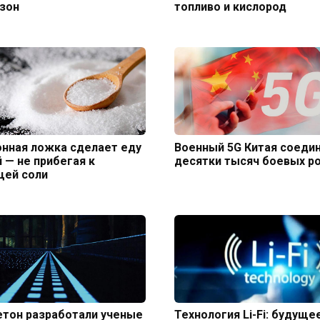
зон
топливо и кислород
нная ложка сделает еду
Военный 5G Китая соеди
 — не прибегая к
десятки тысяч боевых р
щей соли
тон разработали ученые
Технология Li-Fi: будуще