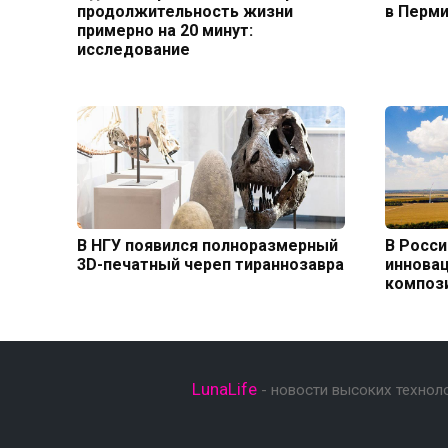
продолжительность жизни
в Перм
примерно на 20 минут:
исследование
В НГУ появился полноразмерный
В Росси
3D-печатный череп тираннозавра
иннова
композ
LunaLife
- новости высоких технол