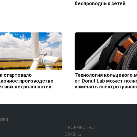
и
беспроводных сетей
и стартовало
Технология кольцевого 
ционное производство
от Donut Lab может пол
итных ветролопастей
изменить электротрансп
огий
ТВОРЧЕСТВО
ЖИЗНЬ