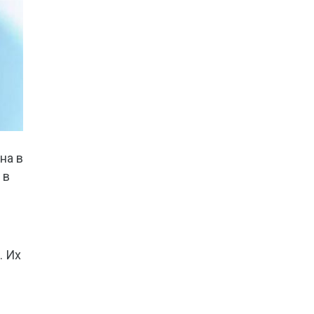
на в
 в
. Их