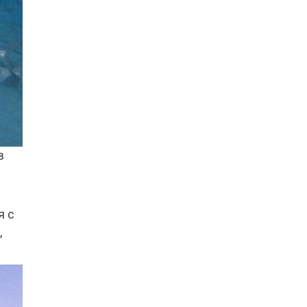
в
я с
,