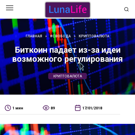
Перейти
к
содержанию
ГЛАВНАЯ
»
#СВОБОДА
»
КРИПТОВАЛЮТА
Биткоин падает из-за идеи
возможного регулирования
КРИПТОВАЛЮТА
1 мин
89
17/01/2018