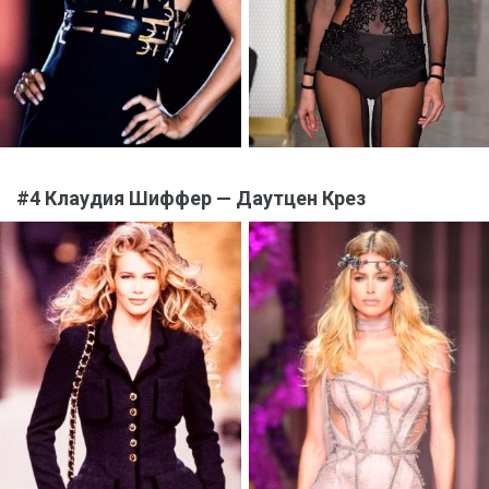
#4 Клаудия Шиффер — Даутцен Крез