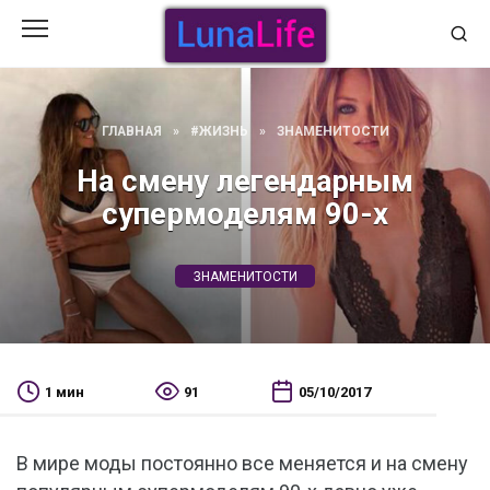
Перейти
к
содержанию
ГЛАВНАЯ
»
#ЖИЗНЬ
»
ЗНАМЕНИТОСТИ
На смену легендарным
супермоделям 90-х
ЗНАМЕНИТОСТИ
1 мин
91
05/10/2017
В мире моды постоянно все меняется и на смену