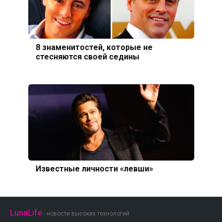
8 знаменитостей, которые не
стесняются своей седины
Известные личности «левши»
LunaLife
- новости высоких технологий