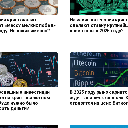
рии криптовалют
На какие категории крип
т «массу мелких побед»
сделают ставку крупней
году. Но каких именно?
инвесторы в 2025 году?
успешные инвестиции
В 2025 году рынок крипт
да на криптовалютном
ждёт «всплеск спроса». К
Куда нужно было
отразится на цене Битко
вать деньги?