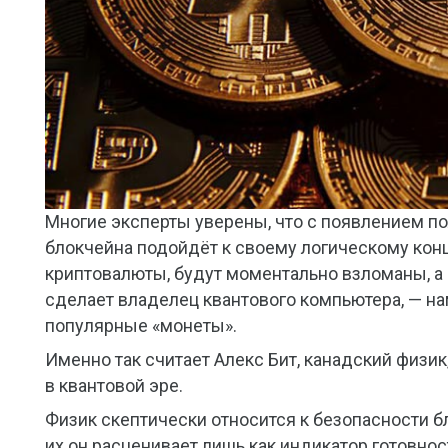
Многие эксперты уверены, что с появлением п
блокчейна подойдёт к своему логическому кон
криптовалюты, будут моментально взломаны, а 
сделает владелец квантового компьютера, — н
популярные «монеты».
Именно так считает Алекс Бит, канадский физ
в квантовой эре.
Физик скептически относится к безопасности б
их он расценивает лишь как индикатор готовно