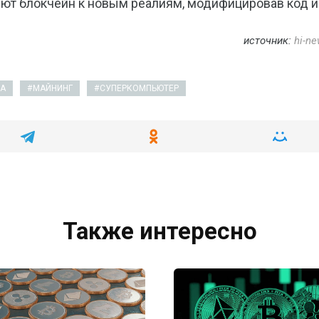
уют блокчейн к новым реалиям, модифицировав код и
источник:
hi-ne
А
МАЙНИНГ
СУПЕРКОМПЬЮТЕР
Также интересно