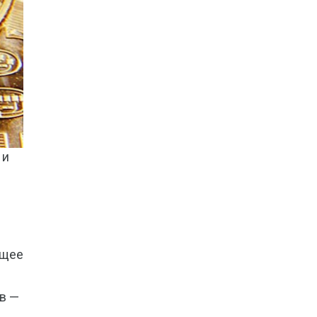
 и
ущее
в —