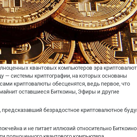
олноценных квантовых компьютеров эра криптовалют
цу — системы криптографии, на которых основаны
сами криптовалюты обесценятся, ведь первое, что
амайнит оставшиеся Биткоины, Эфиры и другие
ик, предсказавший безрадостное криптовалютное буд
локчейна и не питает иллюзий относительно Биткоино
сти полноценного квантового компьютера.