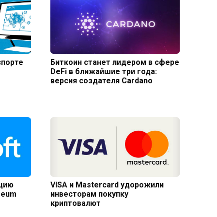
спорте
Биткоин станет лидером в сфере
DeFi в ближайшие три года:
версия создателя Cardano
ацию
VISA и Mastercard удорожили
reum
инвесторам покупку
криптовалют