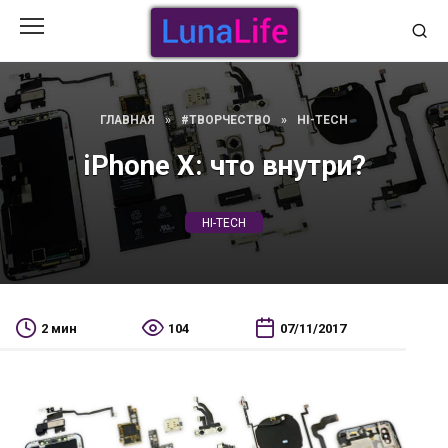
Перейти
к
содержанию
ГЛАВНАЯ
»
#ТВОРЧЕСТВО
»
HI-TECH
iPhone X: что внутри?
HI-TECH
2 мин
104
07/11/2017