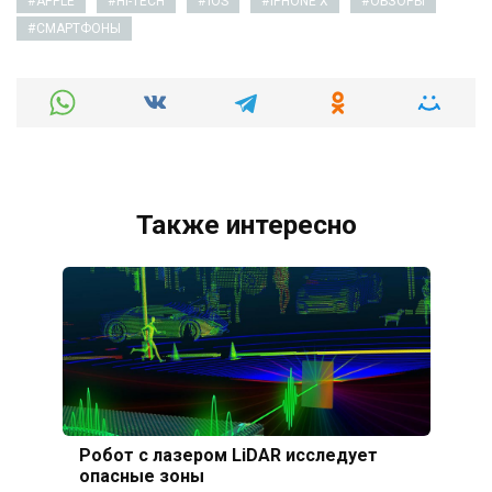
APPLE
HI-TECH
IOS
IPHONE X
ОБЗОРЫ
СМАРТФОНЫ
Также интересно
Робот с лазером LiDAR исследует
опасные зоны