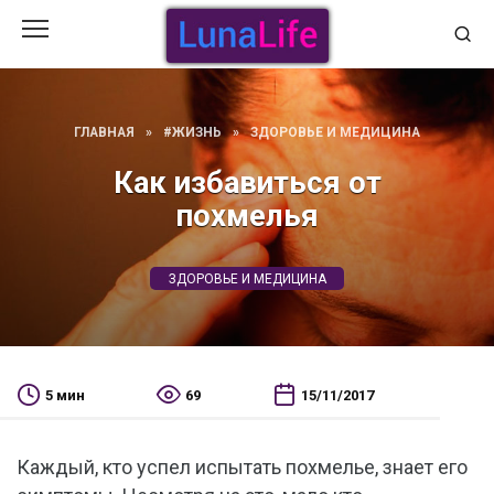
Перейти
к
содержанию
ГЛАВНАЯ
»
#ЖИЗНЬ
»
ЗДОРОВЬЕ И МЕДИЦИНА
Как избавиться от
похмелья
ЗДОРОВЬЕ И МЕДИЦИНА
5 мин
69
15/11/2017
Каждый, кто успел испытать похмелье, знает его