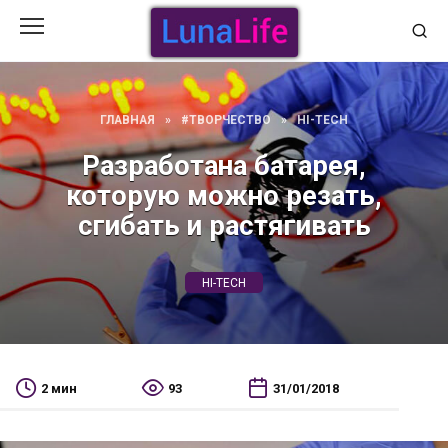
Перейти
к
содержанию
ГЛАВНАЯ
»
#ТВОРЧЕСТВО
»
HI-TECH
Разработана батарея,
которую можно резать,
сгибать и растягивать
HI-TECH
2 мин
93
31/01/2018