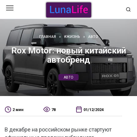
Перейти
к
содержанию
ГЛАВНАЯ
»
#ЖИЗНЬ
»
АВТО
Rox Motor: новый китайский
автобренд
АВТО
2 мин
78
01/12/2024
В декабре на российском рынке стартуют