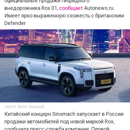
официальные продажи гибридного
внедорожника Rox 01,
сообщает
Autonews.ru.
Имеет ярко выраженную схожесть с британским
Defender
Rox 01. Фото: Sinomach
Китайский концерн Sinomach запускает в России
продажи автомобилей под новой маркой Rox,
сообщила пресс-служба компании. Первой