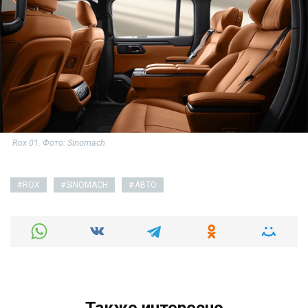
Rox 01. Фото: Sinomach
ROX
SINOMACH
АВТО
Также интересно