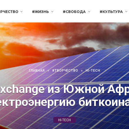
РЧЕСТВО
#ЖИЗНЬ
#СВОБОДА
#КУЛЬТУРА
ГЛАВНАЯ
»
#ТВОРЧЕСТВО
»
HI-TECH
Exchange из Южной Афр
ектроэнергию биткоин
HI-TECH