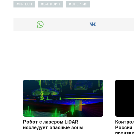
HI-TECH
БИТКОИН
ЭНЕРГИЯ
Робот с лазером LiDAR
Контрол
исследует опасные зоны
России 
произв