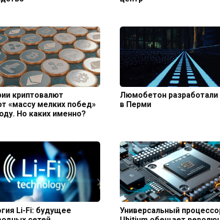
рии криптовалют
Люмобетон разработали
т «массу мелких побед»
в Перми
году. Но каких именно?
гия Li-Fi: будущее
Универсальный процессо
водных сетей
Ubitium обещает револю