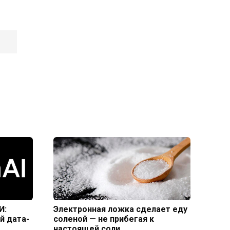
И:
Электронная ложка сделает еду
й дата-
соленой — не прибегая к
настоящей соли