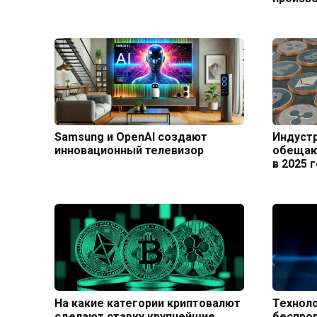
Samsung и OpenAI создают
Индуст
инновационный телевизор
обещаю
в 2025 
На какие категории криптовалют
Техноло
сделают ставку крупнейшие
беспро