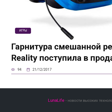
ИГРЫ
Гарнитура смешанной ре
Reality поступила в про
94
21/12/2017
LunaLife
- новости высоких технол