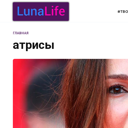
Перейти
к
#ТВО
содержанию
ГЛАВНАЯ
атрисы