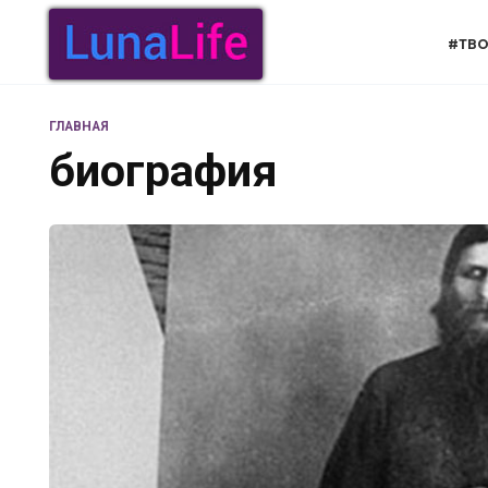
Перейти
к
#ТВО
содержанию
ГЛАВНАЯ
биография