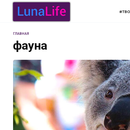
Перейти
к
#ТВО
содержанию
ГЛАВНАЯ
фауна