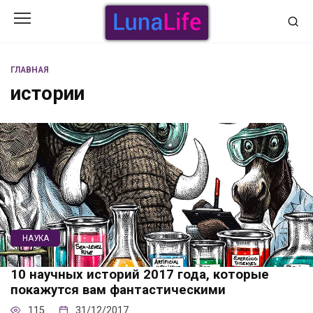
Перейти
к
содержанию
ГЛАВНАЯ
истории
НАУКА
10 научных историй 2017 года, которые
покажутся вам фантастическими
115
31/12/2017