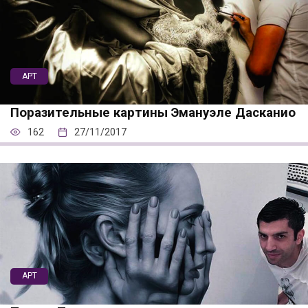
АРТ
Поразительные картины Эмануэле Дасканио
162
27/11/2017
АРТ