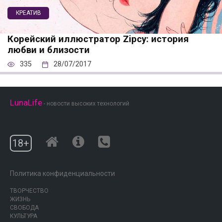
КРЕАТИВ
Корейский иллюстратор Zipcy: история
любви и близости
335
28/07/2017
LunaLife
- новости высоких технологий
18+
Политика конфиденциальности
ТВОРЧЕСТВО
ЖИЗНЬ
СВОБОДА
КУЛЬТУРА