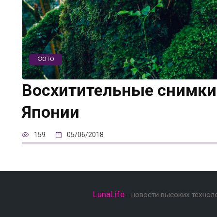
ФОТО
Восхитительные снимки 
Японии
159
05/06/2018
LunaLife
- новости высоких технол