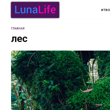
Перейти
к
#ТВО
содержанию
ГЛАВНАЯ
лес