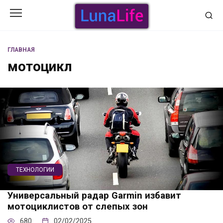
Перейти
к
содержанию
ГЛАВНАЯ
мотоцикл
ТЕХНОЛОГИИ
Универсальный радар Garmin избавит
мотоциклистов от слепых зон
680
02/02/2025