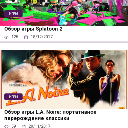
ИГРЫ
Обзор игры Splatoon 2
125
18/12/2017
ИГРЫ
Обзор игры L.A. Noire: портативное
перерождение классики
59
29/11/2017