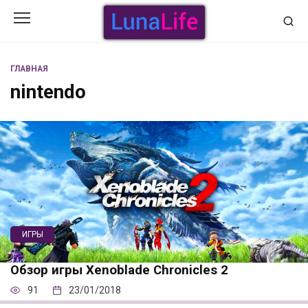
Перейти
к
содержанию
ГЛАВНАЯ
nintendo
ИГРЫ
Обзор игры Xenoblade Chronicles 2
91
23/01/2018