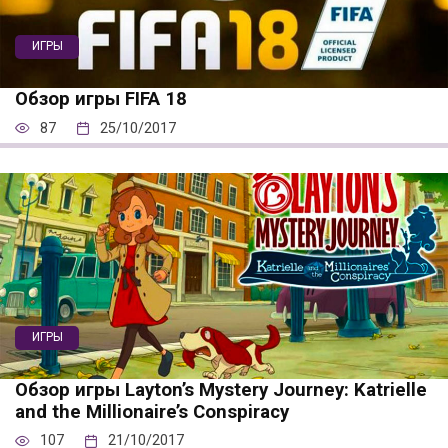
ИГРЫ
Обзор игры FIFA 18
87
25/10/2017
ИГРЫ
Обзор игры Layton’s Mystery Journey: Katrielle
and the Millionaire’s Conspiracy
107
21/10/2017