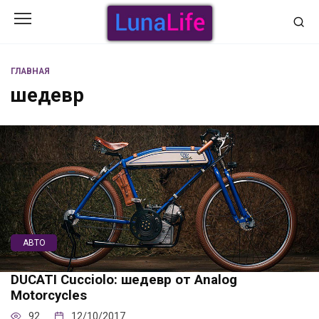
Перейти
к
содержанию
ГЛАВНАЯ
шедевр
АВТО
DUCATI Cucciolo: шедевр от Analog
Motorcycles
92
12/10/2017