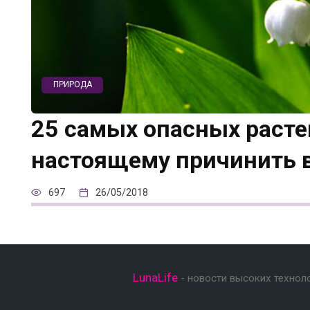
ПРИРОДА
25 самых опасных расте
настоящему причинить 
697
26/05/2018
LunaLife
- новости высоких технол