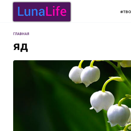
Перейти
к
#ТВО
содержанию
ГЛАВНАЯ
яд