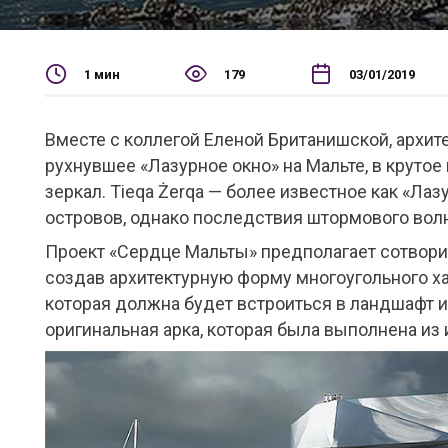
1 мин
179
03/01/2019
Вместе с коллегой Еленой Британишской, архит
рухнувшее «Лазурное окно» на Мальте, в круто
зеркал. Tieqa Żerqa — более известное как «Ла
островов, однако последствия штормового волн
Проект «Сердце Мальты» предполагает сотвори
создав архитектурную форму многоугольного хар
которая должна будет встроиться в ландшафт и 
оригинальная арка, которая была выполнена из 