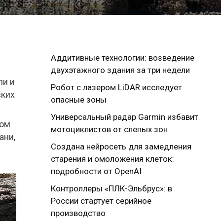
Аддитивные технологии: возведение
двухэтажного здания за три недели
ли и
Робот с лазером LiDAR исследует
ских
опасные зоны
Универсальный радар Garmin избавит
том
мотоциклистов от слепых зон
ани,
Создана нейросеть для замедления
старения и омоложения клеток:
подробности от OpenAI
Контроллеры «ПЛК-Эльбрус»: в
России стартует серийное
производство