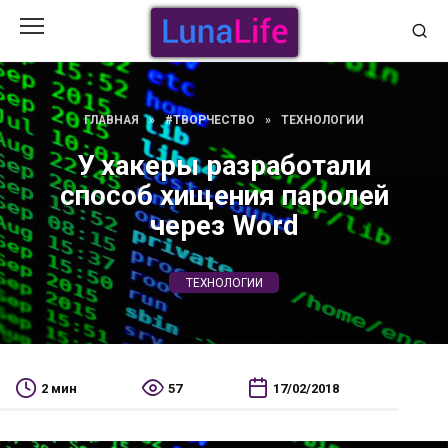
Перейти
к
содержанию
ГЛАВНАЯ
»
#ТВОРЧЕСТВО
»
ТЕХНОЛОГИИ
У хакеры разработали
способ хищения паролей
через Word
ТЕХНОЛОГИИ
2 мин
57
17/02/2018