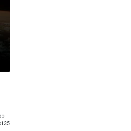
е
во
$135