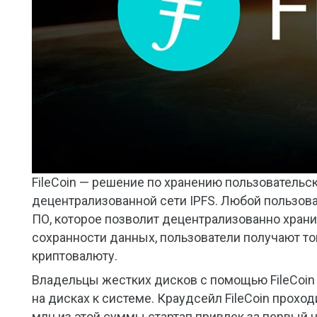
FileCoin — решение по хранению пользовательс
децентрализованной сети IPFS. Любой пользова
ПО, которое позволит децентрализованно хран
сохранности данных, пользователи получают т
криптовалюту.
Владельцы жестких дисков с помощью FileCoin
на дисках к системе. Краудсейл FileCoin проход
млн из этой суммы стартап привлек за первый ч