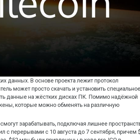
ких данных. В основе проекта лежит протокол
тель может просто скачать и установить специально
ить данные на жёстких дисках ПК. Помимо надёжной
окены, которые можно обменять на различную
 смогут зарабатывать, подключая лишнее пространст
ил с перерывами с 10 августа до 7 сентября, причем 
ас. $52 млн были привлечены в ходе pre-ICO в