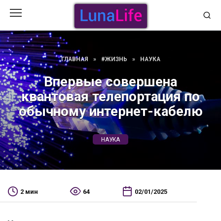
Перейти
к
содержанию
ГЛАВНАЯ
»
#ЖИЗНЬ
»
НАУКА
Впервые совершена
квантовая телепортация по
обычному интернет-кабелю
НАУКА
2 мин
64
02/01/2025