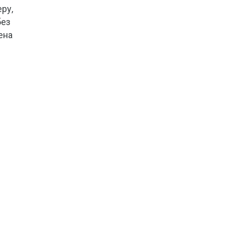
ру,
без
ена