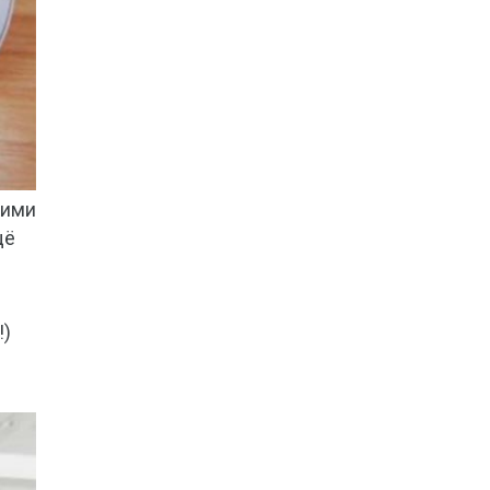
кими
щё
!)