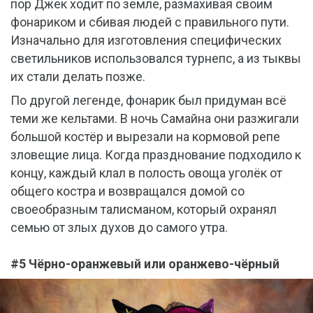
пор Джек ходит по земле, размахивая своим
фонариком и сбивая людей с правильного пути.
Изначально для изготовления специфических
светильников использовался турнепс, а из тыквы
их стали делать позже.
По другой легенде, фонарик был придуман всё
теми же кельтами. В ночь Самайна они разжигали
большой костёр и вырезали на кормовой репе
зловещие лица. Когда празднование подходило к
концу, каждый клал в полость овоща уголёк от
общего костра и возвращался домой со
своеобразным талисманом, который охранял
семью от злых духов до самого утра.
#5 Чёрно-оранжевый или оранжево-чёрный