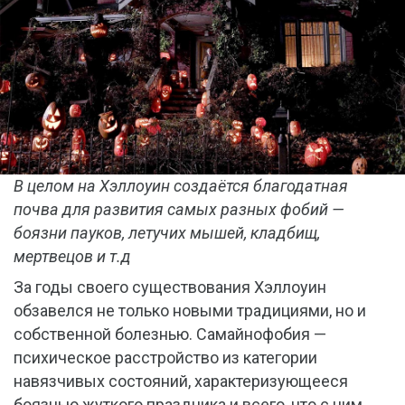
В целом на Хэллоуин создаётся благодатная
почва для развития самых разных фобий —
боязни пауков, летучих мышей, кладбищ,
мертвецов и т.д
За годы своего существования Хэллоуин
обзавелся не только новыми традициями, но и
собственной болезнью. Самайнофобия —
психическое расстройство из категории
навязчивых состояний, характеризующееся
боязнью жуткого праздника и всего, что с ним