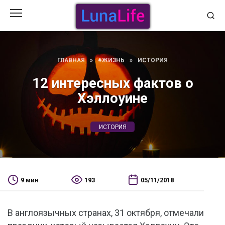
Перейти
к
содержанию
ГЛАВНАЯ
»
#ЖИЗНЬ
»
ИСТОРИЯ
12 интересных фактов о
Хэллоуине
ИСТОРИЯ
9 мин
193
05/11/2018
В англоязычных странах, 31 октября, отмечали