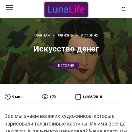
Перейти
к
содержанию
ГЛАВНАЯ
»
#ЖИЗНЬ
»
ИСТОРИЯ
Искусcтво денег
ИСТОРИЯ
9 мин
173
14/06/2018
Все мы знаем великих художников, которые
нарисовали талантливые картины. Их имя всегда
на слуху. А деньги кто нарисовал? Чаще всего, мы