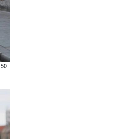
450
у