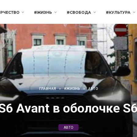
РЧЕСТВО
#ЖИЗНЬ
#СВОБОДА
#КУЛЬТУРА
ГЛАВНАЯ
»
#ЖИЗНЬ
»
АВТО
S6 Avant в оболочке S
АВТО