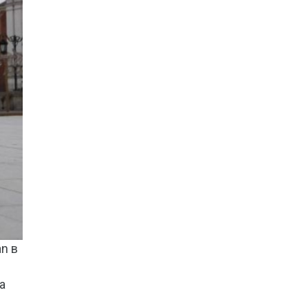
n в
а