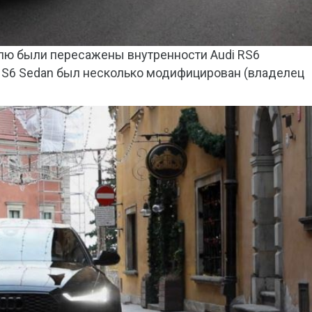
илю были пересажены внутренности Audi RS6
от S6 Sedan был несколько модифицирован (владелец