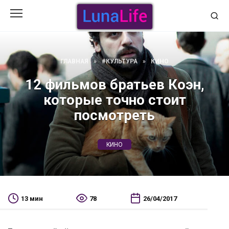
Перейти
к
содержанию
ГЛАВНАЯ
»
#КУЛЬТУРА
»
КИНО
12 фильмов братьев Коэн,
которые точно стоит
посмотреть
КИНО
13 мин
78
26/04/2017