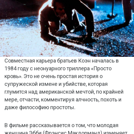
Совместная карьера братьев Коэн началась в
1984 году с неонуарного триллера «Просто
кровь». Это не очень простая история о
супружеской измене и убийстве, которая
глумится над американской мечтой, по крайней
мере, отчасти, комментируя алчность, похоть и
даже философию простоты.
В фильме рассказывается о том, что молодая
женщина Эбби (Фрэнсис Макдорманд) изменяет