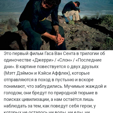
Это первый фильм Гаса Ван Сента в трилогии об
одиночестве «Джерри» / «Слон» / «Последние
дни». В картине повествуется о двух друзьях
(Мэтт Дэймон и Кэйси Аффлек), которые
отправляются в поход в пустыню и вскоре
понимают, что заблудились. Мучимые жаждой и
голодом, они бредут по природной тюрьме в
поисках цивилизации, а нам остаётся лишь
наблюдать за тем, как поведут себя герои, у
которых не осталось ни воды, ни еды, ни