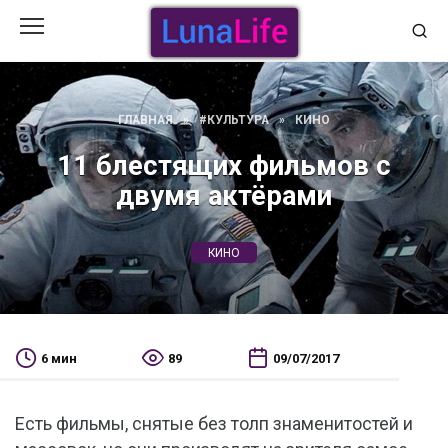
Перейти
к
содержанию
ГЛАВНАЯ
»
#КУЛЬТУРА
»
КИНО
11 блестящих фильмов с
двумя актёрами
КИНО
6 мин
89
09/07/2017
Есть фильмы, снятые без толп знаменитостей и