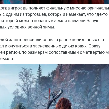
 когда игрок выполняет финальную миссию оригиналь
 с одним из торговцев, который намекает, что где-то 
 который можно попасть в земли племени Банук.
ных условиях вечной зимы.
Элой заинтересовали слова о ранее невиданных ею
ал и очутиться в заснеженных диких краях. Сразу
упен регион, по размерам сопоставимый с четвертью 
немало.