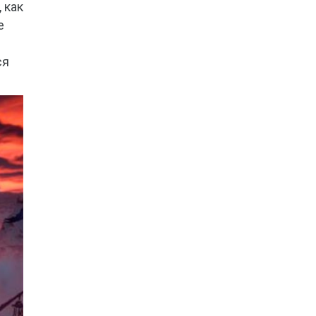
 как
е
ся