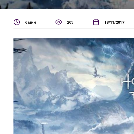
6 мин
205
18/11/2017