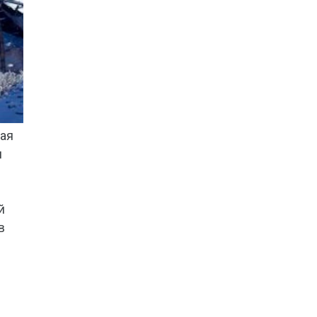
ная
я
й
в