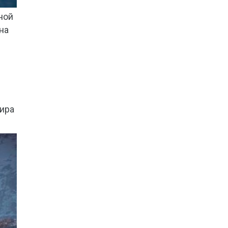
ной
на
мира