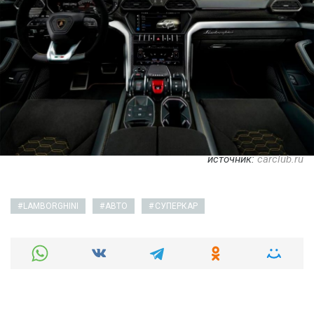
источник:
carclub.ru
LAMBORGHINI
АВТО
СУПЕРКАР