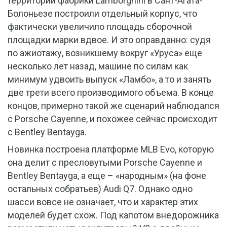
территории фабрики Lamborghini в Сант-Агата-
Болоньезе построили отдельный корпус, что
фактически увеличило площадь сборочной
площадки марки вдвое. И это оправданно: судя
по ажиотажу, возникшему вокруг «Уруса» еще
несколько лет назад, машине по силам как
минимум удвоить выпуск «Ламбо», а то и занять
две трети всего производимого объема. В конце
концов, примерно такой же сценарий наблюдался
с Porsche Cayenne, и похожее сейчас происходит
с Bentley Bentayga.
Новинка построена платформе MLB Evo, которую
она делит с пресловутыми Porsche Cayenne и
Bentley Bentayga, а еще – «народным» (на фоне
остальных собратьев) Audi Q7. Однако одно
шасси вовсе не означает, что и характер этих
моделей будет схож. Под капотом внедорожника