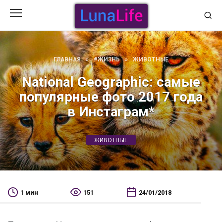
Перейти
к
содержанию
ГЛАВНАЯ
»
#ЖИЗНЬ
»
ЖИВОТНЫЕ
National Geographic: самые
популярные фото 2017 года
в Инстаграм*
ЖИВОТНЫЕ
1 мин
151
24/01/2018