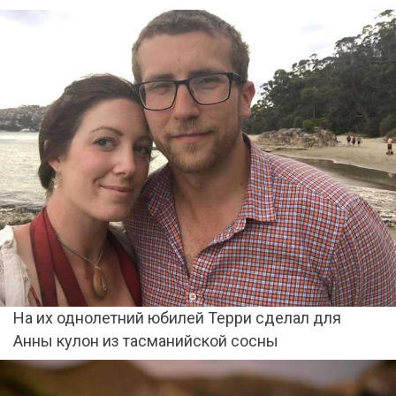
На их однолетний юбилей Терри сделал для
Анны кулон из тасманийской сосны