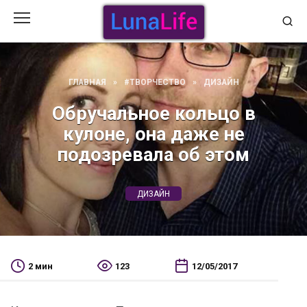
Перейти
к
содержанию
ГЛАВНАЯ
»
#ТВОРЧЕСТВО
»
ДИЗАЙН
Обручальное кольцо в
кулоне, она даже не
подозревала об этом
ДИЗАЙН
2 мин
123
12/05/2017