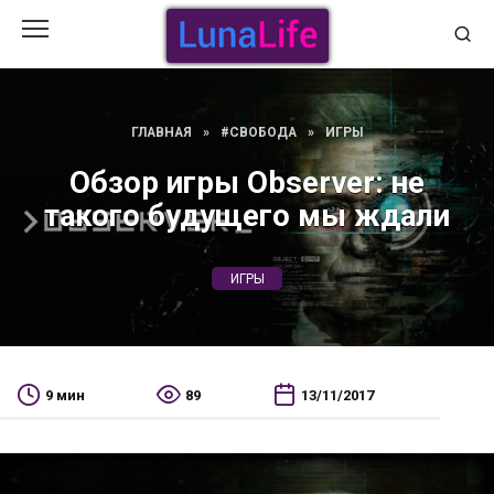
Перейти
к
содержанию
ГЛАВНАЯ
»
#СВОБОДА
»
ИГРЫ
Обзор игры Observer: не
такого будущего мы ждали
ИГРЫ
9 мин
89
13/11/2017