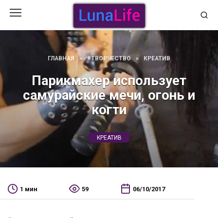
Перейти
к
содержанию
ГЛАВНАЯ
»
#ТВОРЧЕСТВО
»
КРЕАТИВ
Парикмахер использует
самурайские мечи, огонь и
когти
КРЕАТИВ
1 мин
59
06/10/2017